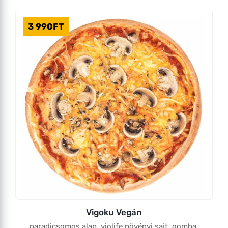
3 990
FT
Vigoku Vegán
paradicsomos alap, violife növényi sajt, gomba,