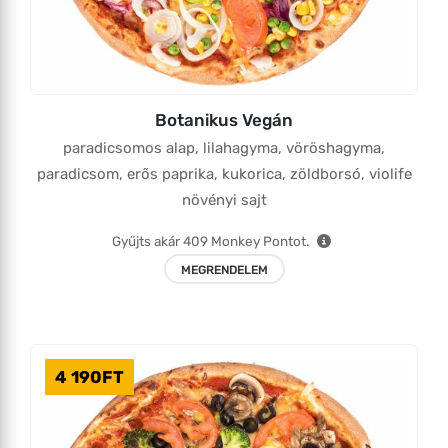
Botanikus Vegán
paradicsomos alap, lilahagyma, vöröshagyma,
paradicsom, erős paprika, kukorica, zöldborsó, violife
növényi sajt
Gyűjts akár
409
Monkey Pontot.
MEGRENDELEM
4 190
FT