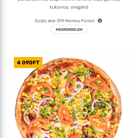
kukorica, oregánó
Gyűjts akár
399
Monkey Pontot.
MEGRENDELEM
4 090
FT