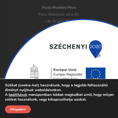
Pizza Monkey Pécs
Pécs, Kolozsvár utca 20.
+36 30 222 7000
Sütiket (cookie-kat) használunk, hogy a legjobb felhasználói
élményt nyújtsuk weboldalunkon.
A
beállítások
menüpontban többet megtudhat arról, hogy milyen
sütiket használunk, vagy kikapcsolhatja azokat.
Impresszum
Adatvédelem
ÁSZF
Elfogadom