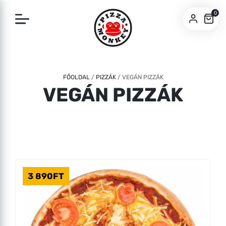
0
SZEGED
BUDA
FŐOLDAL
/
PIZZÁK
/
VEGÁN PIZZÁK
VEGÁN PIZZÁK
3 890
FT