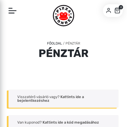
0
SZEGED
BUDA
FŐOLDAL
/
PÉNZTÁR
PÉNZTÁR
Visszatérő vásárló vagy?
Kattints ide a
bejelentkezéshez
Van kuponod?
Kattints ide a kód megadásához