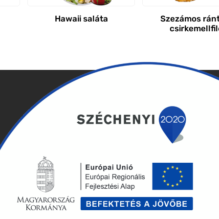
Hawaii saláta
Szezámos ránt
csirkemellfil