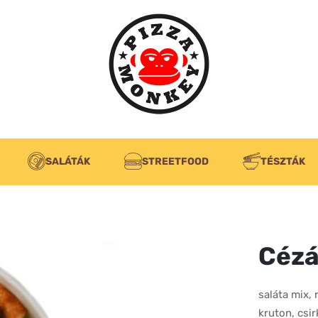
SALÁTÁK
STREETFOOD
TÉSZTÁK
Cézá
saláta mix,
kruton, csir