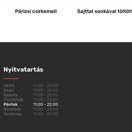
Párizsi csirkemell
Sajttal sonkával töltöt
Nyitvatartás
Hétfő
11:00 - 22:00
Kedd
11:00 - 22:00
Szerda
11:00 - 22:00
Csütörtök
11:00 - 22:00
Péntek
11:00 - 22:00
Szombat
11:00 - 22:00
Vasárnap
11:00 - 22:00