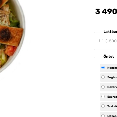
3 49
Laktóz
(+500
Öntet
Nem ké
Joghur
Cézár 
Ezersz
Tzatzik
Mézes-