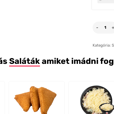
Cézár
saláta
mennyi
Kategória:
S
ás
Saláták
amiket imádni fo