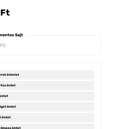
0
Ft
mentes Sajt
Ft)
rek öntetet
tos öntet
öntet
iget öntet
i öntet
limeos öntet