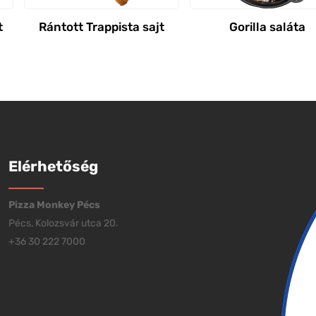
t
Rántott Trappista sajt
Gorilla saláta
Elérhetőség
Pizza Monkey Pécs
Pécs, Kolozsvár utca 20.
+36 30 222 7000