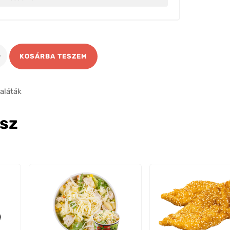
KOSÁRBA TESZEM
ség
aláták
gsz