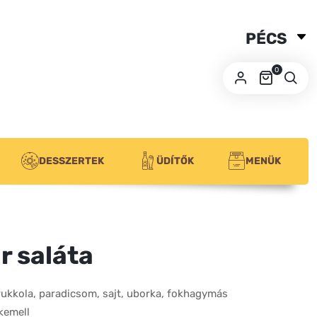
PÉCS
SZEGED
0
BUDA
DESSZERTEK
ÜDÍTŐK
MENÜK
r saláta
 rukkola, paradicsom, sajt, uborka, fokhagymás
kemell