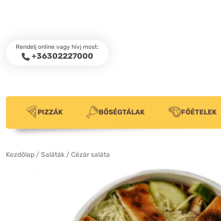
Rendelj online vagy hívj most:
+36302227000
PIZZÁK
BŐSÉGTÁLAK
FŐÉTELEK
Kezdőlap
/
Saláták
/ Cézár saláta