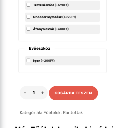
Tzatziki szósz
(+590Ft)
Cheddar sajtszósz
(+590Ft)
Áfonyalekvár
(+600Ft)
Evőeszköz
Igen
(+200Ft)
Párizsi
KOSÁRBA TESZEM
csirkemell
mennyiség
Kategóriák:
Főételek
,
Rántottak