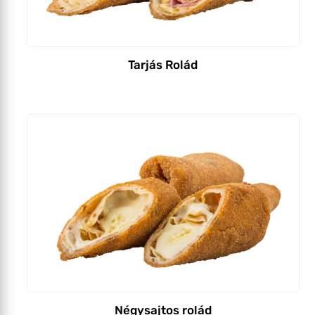
Tarjás Rolád
Négysajtos rolád