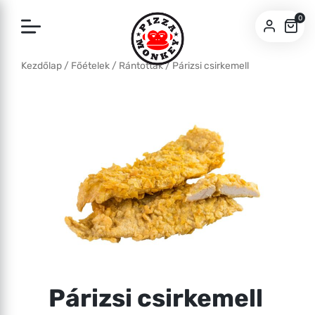
0
Kezdőlap
/
Főételek
/
Rántottak
/ Párizsi csirkemell
SZEGED
BUDA
Párizsi csirkemell