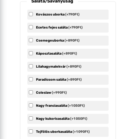
Saláta/Savanyúság
Kovászos uborka
(+790Ft)
Ecetes fejes saláta
(+790Ft)
Csemegeuborka
(+890Ft)
Káposztasaláta
(+890Ft)
Lilahagymalekvár
(+890Ft)
Paradicsom saláta
(+890Ft)
Coleslaw
(+990Ft)
Nagy franciasaláta
(+1 050Ft)
Nagy kukoricasaláta
(+1 050Ft)
Tejfölös uborkasaláta
(+1 090Ft)