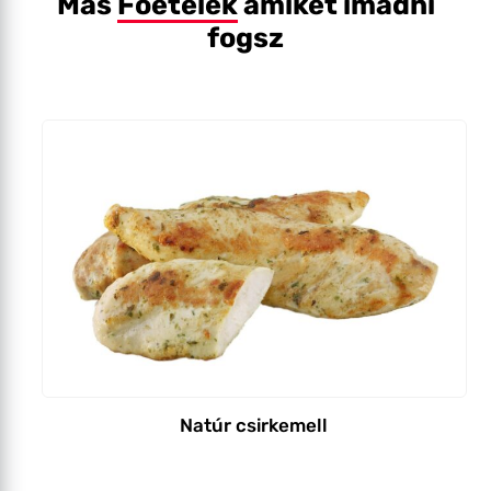
Más
Főételek
amiket imádni
fogsz
Natúr csirkemell