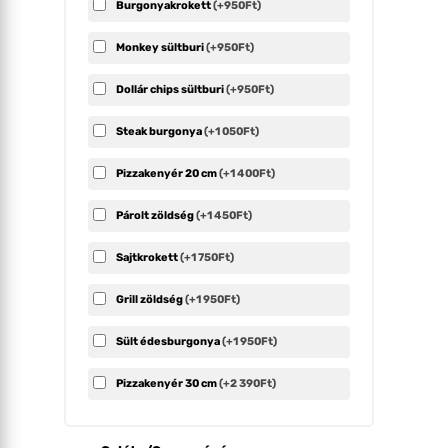
Burgonyakrokett
(+950Ft)
Monkey sültburi
(+950Ft)
Dollár chips sültburi
(+950Ft)
Steak burgonya
(+1 050Ft)
Pizzakenyér 20 cm
(+1 400Ft)
Párolt zöldség
(+1 450Ft)
Sajtkrokett
(+1 750Ft)
Grill zöldség
(+1 950Ft)
Sült édesburgonya
(+1 950Ft)
Pizzakenyér 30 cm
(+2 390Ft)