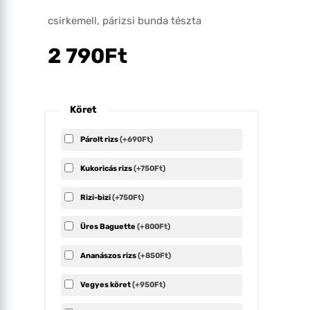
csirkemell, párizsi bunda tészta
2 790
Ft
Köret
Párolt rizs
(+690Ft)
Kukoricás rizs
(+750Ft)
Rizi-bizi
(+750Ft)
Üres Baguette
(+800Ft)
Ananászos rizs
(+850Ft)
Vegyes köret
(+950Ft)