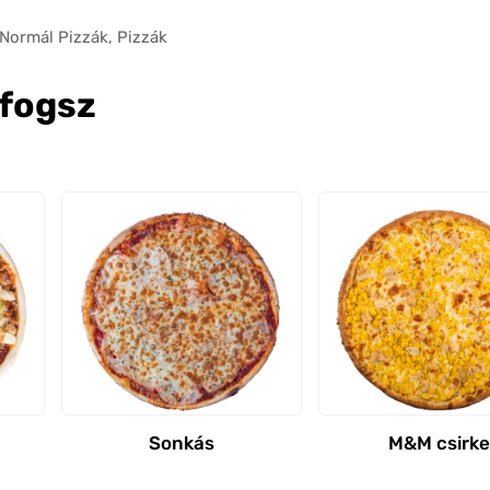
Normál Pizzák
,
Pizzák
 fogsz
Sonkás
M&M csirke