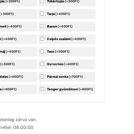
ojás
(+200Ft)
Tükörtojás
(+200Ft)
(+300Ft)
Tarja
(+400Ft)
mell
(+400Ft)
Bacon
(+400Ft)
i
(+400Ft)
Csípős szalámi
(+400Ft)
emáj
(+400Ft)
Taco
(+500Ft)
l
(+500Ft)
Gyros hús
(+600Ft)
dalas
(+600Ft)
Pármai sonka
(+700Ft)
la
(+800Ft)
Tenger gyümölcsei
(+800Ft)
elenleg zárva van.
lvétel: 08:00:00