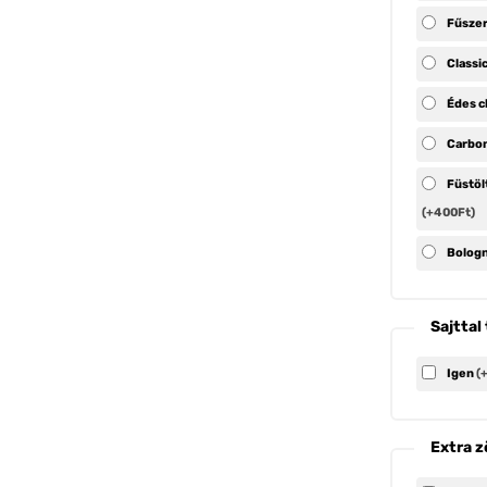
Fűszer
Classi
Édes c
Carbo
Füstöl
(+400Ft)
Bolog
Sajttal
Igen
(
Extra z