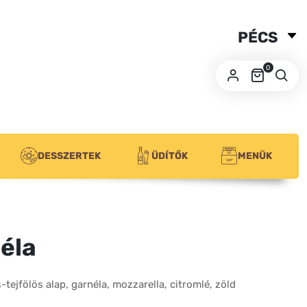
PÉCS
SZEGED
0
BUDA
DESSZERTEK
ÜDÍTŐK
MENÜK
éla
tejfölös alap, garnéla, mozzarella, citromlé, zöld