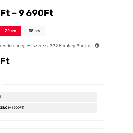
0
Ft
–
9 690
Ft
30
55
, rendeld meg és szerezz
399
Monkey Pontot.
Ft
l
 ZERO
(+1 500Ft)