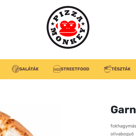
SALÁTÁK
STREETFOOD
TÉSZTÁK
Garn
fokhagymás-
olívabogyó