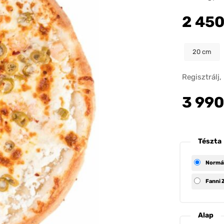
2 45
20
Regisztrálj
3 990
Tészta
Normá
Fanni
Alap