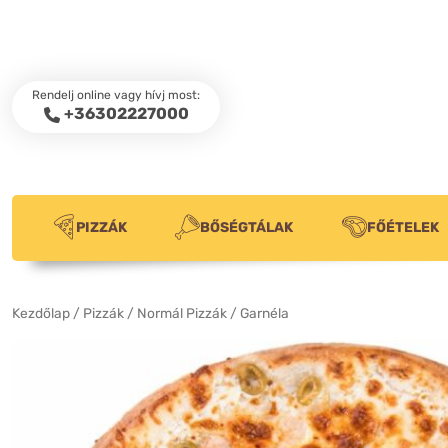
Rendelj online vagy hívj most:
+36302227000
PIZZÁK
BŐSÉGTÁLAK
FŐÉTELEK
Kezdőlap
/
Pizzák
/
Normál Pizzák
/ Garnéla