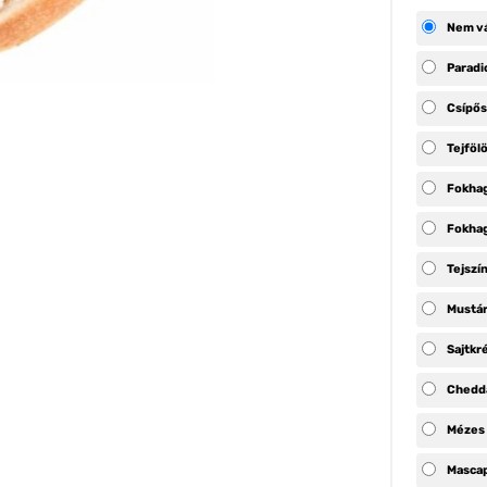
Nem vá
Parad
Csípő
Tejföl
Fokha
Fokha
Tejszí
Mustár
Sajtk
Chedd
Mézes
Masca