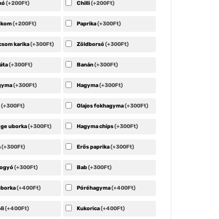
nó
(+200Ft)
Chilli
(+200Ft)
likom
(+200Ft)
Paprika
(+300Ft)
csom karika
(+300Ft)
Zöldborsó
(+300Ft)
áta
(+300Ft)
Banán
(+300Ft)
agyma
(+300Ft)
Hagyma
(+300Ft)
k
(+300Ft)
Olajos fokhagyma
(+300Ft)
ge uborka
(+300Ft)
Hagyma chips
(+300Ft)
a
(+300Ft)
Erős paprika
(+300Ft)
bogyó
(+300Ft)
Bab
(+300Ft)
uborka
(+400Ft)
Póréhagyma
(+400Ft)
li
(+400Ft)
Kukorica
(+400Ft)