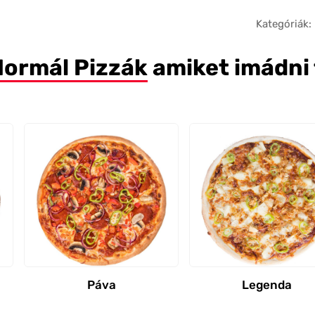
Kategóriák:
Normál Pizzák
amiket imádni
Páva
Legenda