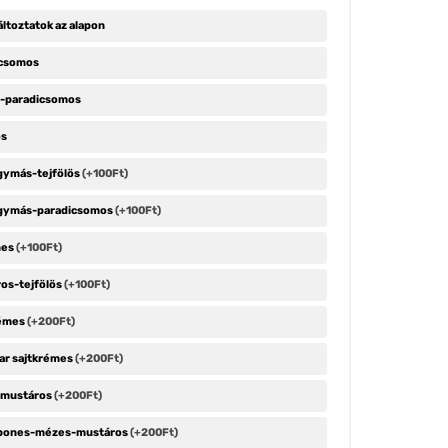
ltoztatok az alapon
icsomos
s-paradicsomos
ös
gymás-tejfölös
(+100Ft)
gymás-paradicsomos
(+100Ft)
nes
(+100Ft)
os-tejfölös
(+100Ft)
rémes
(+200Ft)
ar sajtkrémes
(+200Ft)
 mustáros
(+200Ft)
pones-mézes-mustáros
(+200Ft)