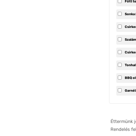
Főtt t
Sonka
Csirke
Szalám
Csirk
Tonha
BBQ ol
Garné
Éttermünk j
Rendelés fe