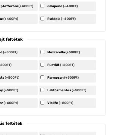
 pfefferóni
(+400Ft)
Jalapeno
(+400Ft)
sz
(+400Ft)
Rukkola
(+400Ft)
ajt feltétek
ró
(+500Ft)
Mozzarella
(+500Ft)
+500Ft)
Füstölt
(+500Ft)
sta
(+500Ft)
Parmesan
(+500Ft)
ny
(+500Ft)
Laktózmentes
(+500Ft)
ar
(+600Ft)
Violife
(+800Ft)
ús feltétek