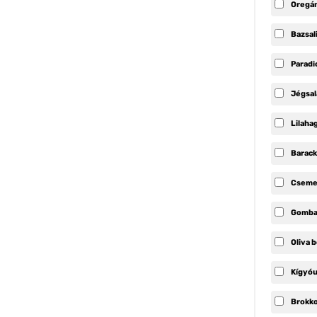
Oregá
Bazsa
Paradi
Jégsal
Lilah
Barac
Cseme
Gomb
Oliva 
Kígyó
Brokko