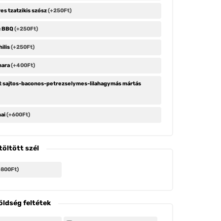
es tzatzikis szósz
(+250Ft)
c BBQ
(+250Ft)
hilis
(+250Ft)
nara
(+400Ft)
t sajtos-baconos-petrezselymes-lilahagymás mártás
nai
(+600Ft)
 töltött szél
+800Ft)
öldség feltétek