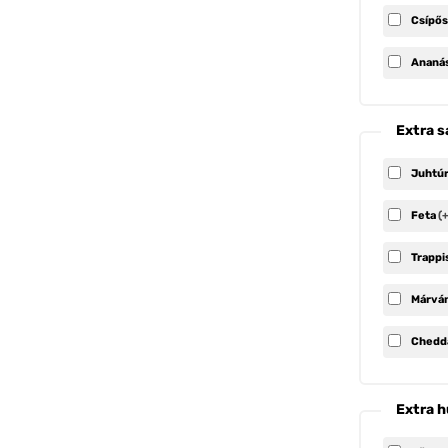
Csípős
Ananá
Extra s
Juhtú
Feta
(
Trappi
Márvá
Chedd
Extra h