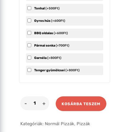
Tonhal
(+500Ft)
Gyros hús
(+600Ft)
BBQ oldalas
(+600Ft)
Pármai sonka
(+700Ft)
Garnéla
(+800Ft)
Tenger gyümölcsei
(+800Ft)
BBQ
KOSÁRBA TESZEM
mennyiség
Kategóriák:
Normál Pizzák
,
Pizzák