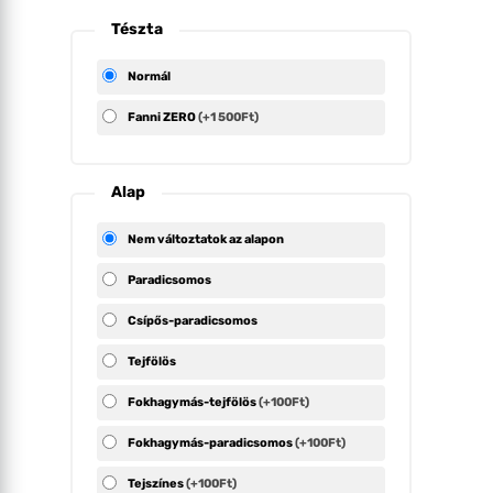
Tészta
Normál
Fanni ZERO
(+1 500Ft)
Alap
Nem változtatok az alapon
Paradicsomos
Csípős-paradicsomos
Tejfölös
Fokhagymás-tejfölös
(+100Ft)
Fokhagymás-paradicsomos
(+100Ft)
Tejszínes
(+100Ft)