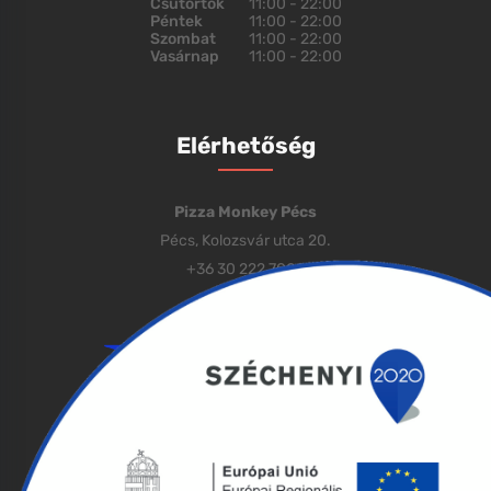
Csütörtök
11:00 - 22:00
Péntek
11:00 - 22:00
Szombat
11:00 - 22:00
Vasárnap
11:00 - 22:00
Elérhetőség
Pizza Monkey Pécs
Pécs, Kolozsvár utca 20.
+36 30 222 7000