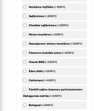
Mustáros-tejfölös
(+100Ft)
Sajtkrémes
(+200Ft)
Cheddar sajtkrémes
(+200Ft)
Mézes mustáros
(+200Ft)
Mascapones-mézes-mustáros
(+200Ft)
Fűszeres tzatzikis szósz
(+250Ft)
Classic BBQ
(+250Ft)
Édes chilis
(+250Ft)
Carbonara
(+400Ft)
Füstölt sajtos-baconos-petrezselymes-
lilahagymás mártás
(+400Ft)
Bolognai
(+600Ft)