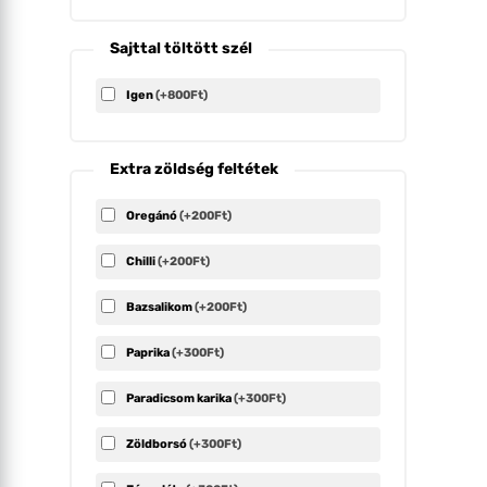
Sajttal töltött szél
Igen
(+800Ft)
Extra zöldség feltétek
Oregánó
(+200Ft)
Chilli
(+200Ft)
Bazsalikom
(+200Ft)
Paprika
(+300Ft)
Paradicsom karika
(+300Ft)
Zöldborsó
(+300Ft)