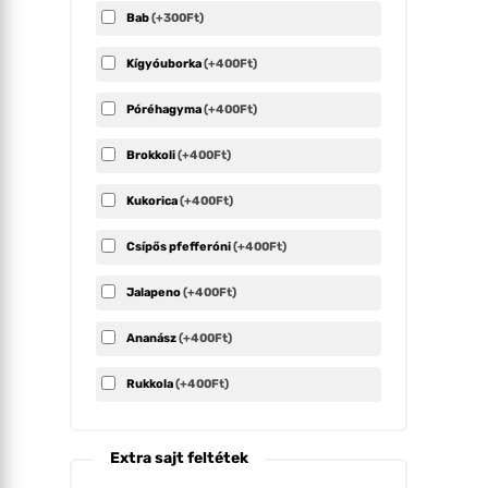
Bab
(+300Ft)
Kígyóuborka
(+400Ft)
Póréhagyma
(+400Ft)
Brokkoli
(+400Ft)
Kukorica
(+400Ft)
Csípős pfefferóni
(+400Ft)
Jalapeno
(+400Ft)
Ananász
(+400Ft)
Rukkola
(+400Ft)
Extra sajt feltétek