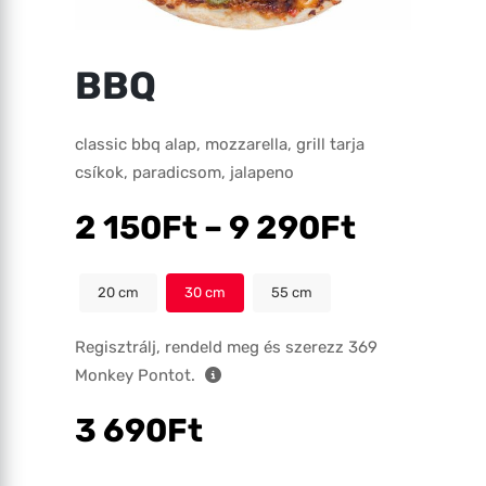
BBQ
classic bbq alap, mozzarella, grill tarja
csíkok, paradicsom, jalapeno
2 150
Ft
–
9 290
Ft
20
30
55
Regisztrálj, rendeld meg és szerezz
369
Monkey Pontot.
3 690
Ft