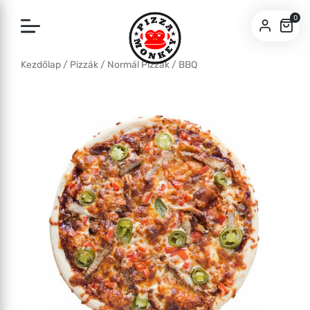
0
Kezdőlap
/
Pizzák
/
Normál Pizzák
/ BBQ
SZEGED
BUDA