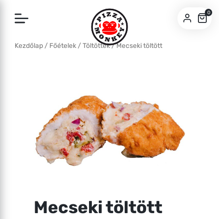
0
Kezdőlap
/
Főételek
/
Töltöttek
/ Mecseki töltött
SZEGED
BUDA
Mecseki töltött