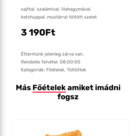
sajttal, szalámival, lilahagymával,
ketchuppal, mustárral töltött szelet
3 190
Ft
Éttermünk jelenleg zárva van.
Rendelés felvétel: 08:00:00
Kategóriák:
Főételek
,
Töltöttek
Más
Főételek
amiket imádni
fogsz