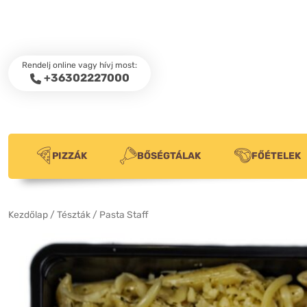
Rendelj online vagy hívj most:
+36302227000
PIZZÁK
BŐSÉGTÁLAK
FŐÉTELEK
Kezdőlap
/
Tészták
/ Pasta Staff