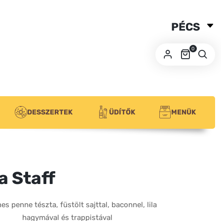
PÉCS
SZEGED
0
BUDA
DESSZERTEK
ÜDÍTŐK
MENÜK
a Staff
nes penne tészta, füstölt sajttal, baconnel, lila
hagymával és trappistával