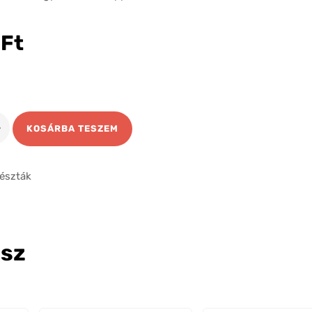
0
Ft
KOSÁRBA TESZEM
ség
észták
gsz