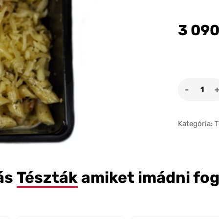
3 09
Pasta
Staff
mennyi
Kategória:
T
ás
Tészták
amiket imádni fo