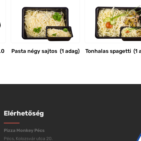
.0
Pasta négy sajtos (1 adag)
Tonhalas spagetti (1 
Elérhetőség
Pizza Monkey Pécs
Pécs, Kolozsvár utca 20.