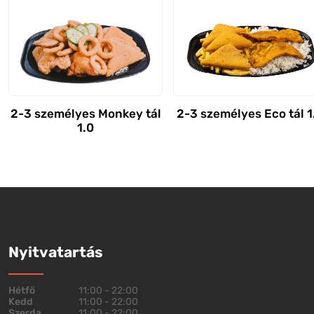
2-3 személyes Monkey tál
2-3 személyes Eco tál 1
1.0
Nyitvatartás
Hétfő
11:00 - 22:00
Kedd
11:00 - 22:00
Szerda
11:00 - 22:00