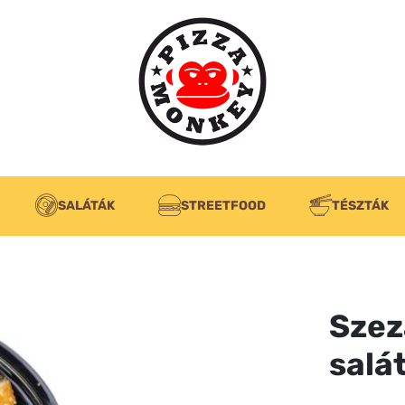
SALÁTÁK
STREETFOOD
TÉSZTÁK
Szez
salá