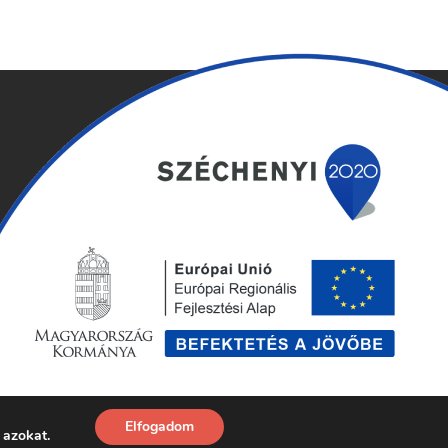
Elfogadom
© 2026 Pizza Monkey Pécs
 azokat.