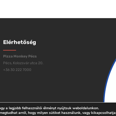
Elérhetőség
Pizza Monkey Pécs
Pécs, Kolozsvár utca 20.
+36 30 222 7000
ogy a legjobb felhasználói élményt nyújtsuk weboldalunkon.
gtudhat arról, hogy milyen sütiket használunk, vagy kikapcsolhatja