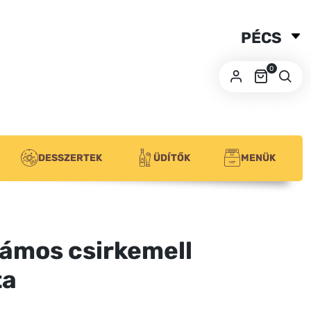
PÉCS
SZEGED
0
BUDA
DESSZERTEK
ÜDÍTŐK
MENÜK
ámos csirkemell
ta