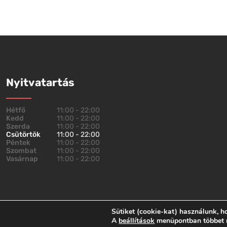
Nyitvatartás
Hétfő
11:00 - 22:00
Kedd
11:00 - 22:00
Szerda
11:00 - 22:00
Csütörtök
11:00 - 22:00
Péntek
11:00 - 22:00
Szombat
11:00 - 22:00
Vasárnap
11:00 - 22:00
Sütiket (cookie-kat) használunk, h
Impresszum
Adatvédelem
ÁSZF
A
beállítások
menüpontban többet me