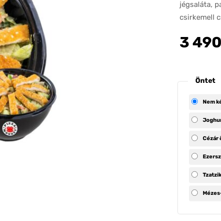
jégsaláta, 
csirkemell 
3 49
Öntet
Nem ké
Joghur
Cézár 
Ezersz
Tzatzik
Mézes-