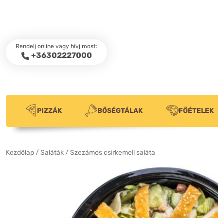
Rendelj online vagy hívj most:
+36302227000
PIZZÁK
BŐSÉGTÁLAK
FŐÉTELEK
Kezdőlap
/
Saláták
/ Szezámos csirkemell saláta