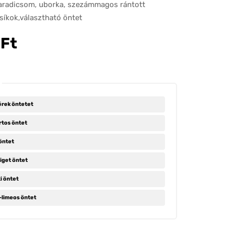
paradicsom, uborka, szezámmagos rántott
csíkok,választható öntet
0
Ft
rek öntetet
tos öntet
öntet
iget öntet
i öntet
limeos öntet