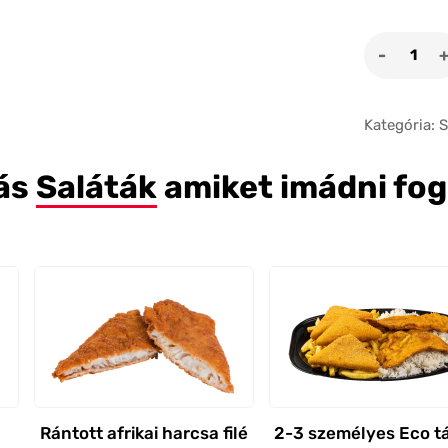
Szezám
csirkem
saláta
mennyi
Kategória:
S
ás
Saláták
amiket imádni fo
Rántott afrikai harcsa filé
2-3 személyes Eco tá