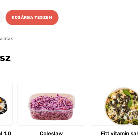
os
KOSÁRBA TESZEM
ell
ség
aláták
gsz
l 1.0
Coleslaw
Fitt vitamin sa