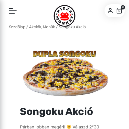
0
Kezdőlap
/
Akciók, Menük
/ Songoku Akció
SZEGED
BUDA
Songoku Akció
Párban jobban megéri!
Válaszd 2*30