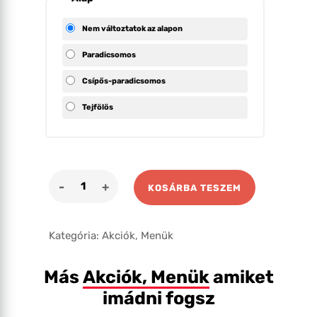
Nem változtatok az alapon
Paradicsomos
Csípős-paradicsomos
Tejfölös
Songoku
KOSÁRBA TESZEM
Akció
mennyiség
Kategória:
Akciók, Menük
Más
Akciók, Menük
amiket
imádni fogsz