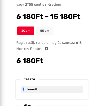
vagy 2*55 centis méretben
6 180
Ft
–
15 180
Ft
30
55
Regisztrálj, rendeld meg és szerezz
618
Monkey Pontot.
6 180
Ft
Tészta
Normál
Alap