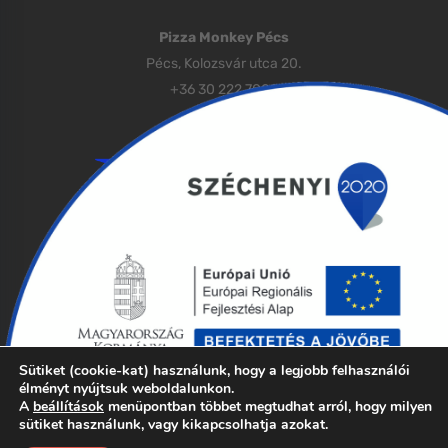
Pizza Monkey Pécs
Pécs, Kolozsvár utca 20.
+36 30 222 7000
Sütiket (cookie-kat) használunk, hogy a legjobb felhasználói
élményt nyújtsuk weboldalunkon.
A
beállítások
menüpontban többet megtudhat arról, hogy milyen
Impresszum
Adatvédelem
ÁSZF
sütiket használunk, vagy kikapcsolhatja azokat.