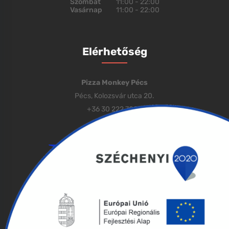
Szombat
11:00 - 22:00
Vasárnap
11:00 - 22:00
Elérhetőség
Pizza Monkey Pécs
Pécs, Kolozsvár utca 20.
+36 30 222 7000