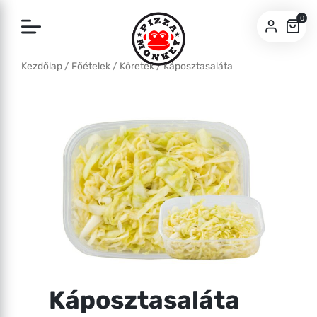
0
Kezdőlap
/
Főételek
/
Köretek
/ Káposztasaláta
SZEGED
BUDA
Káposztasaláta