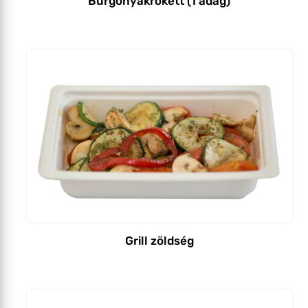
Burgonyakrokett (1 adag)
Grill zöldség