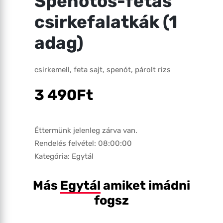
Spenótos-fetás
csirkefalatkák (1
adag)
csirkemell, feta sajt, spenót, párolt rizs
3 490
Ft
Éttermünk jelenleg zárva van.
Rendelés felvétel: 08:00:00
Kategória:
Egytál
Más
Egytál
amiket imádni
fogsz