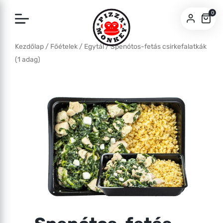
0
Kezdőlap
/
Főételek
/
Egytál
/ Spenótos-fetás csirkefalatkák
SZEGED
(1 adag)
BUDA