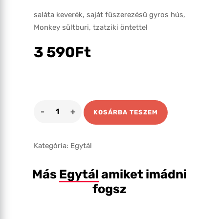
saláta keverék, saját fűszerezésű gyros hús,
Monkey sültburi, tzatziki öntettel
3 590
Ft
Gyros
KOSÁRBA TESZEM
tál
mennyiség
Kategória:
Egytál
Más
Egytál
amiket imádni
fogsz