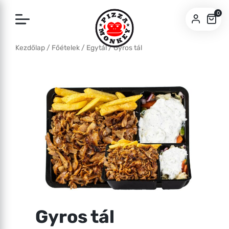
0
Kezdőlap
/
Főételek
/
Egytál
/ Gyros tál
SZEGED
BUDA
Gyros tál