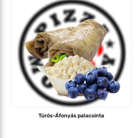
Túrós-Áfonyás palacsinta