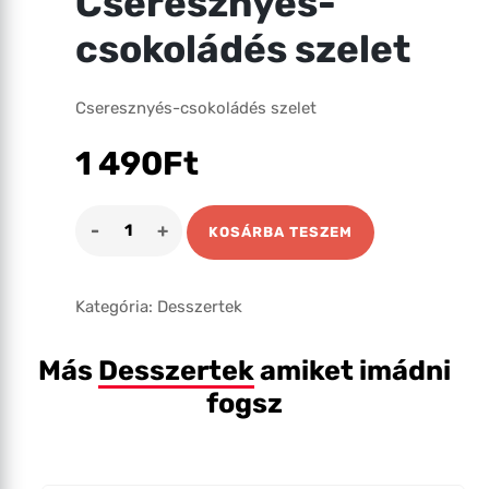
Cseresznyés-
csokoládés szelet
Cseresznyés-csokoládés szelet
1 490
Ft
Cseresznyés-
KOSÁRBA TESZEM
csokoládés
szelet
mennyiség
Kategória:
Desszertek
Más
Desszertek
amiket imádni
fogsz