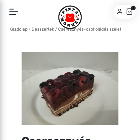
0
Kezdőlap
/
Desszertek
/ Cseresznyés-csokoládés szelet
SZEGED
BUDA